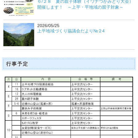
６/２８ 夏の親子体験（イワナつかみどり大会）
開催します！ ～上平・平地域の親子対象～
2026/05/25
上平地域づくり協議会だより№２4
行事予定