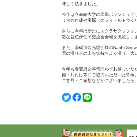
味しく頂きました。
今年は立命館大学の国際ボランティアサー
り台の作成や宝探しのフィールドづく
さらに今年は新たにエクラサクソフォ
敵な音色が住民交流会会場を風流し、
また、南砺市観光協会様のNanto Snow
雪の滑り台の上を気持ちよく滑り、大
今年も老若男女年代問わずお越しいた
備・片付け等にご協力いただいた皆様
ご意見・ご感想などがございましたら