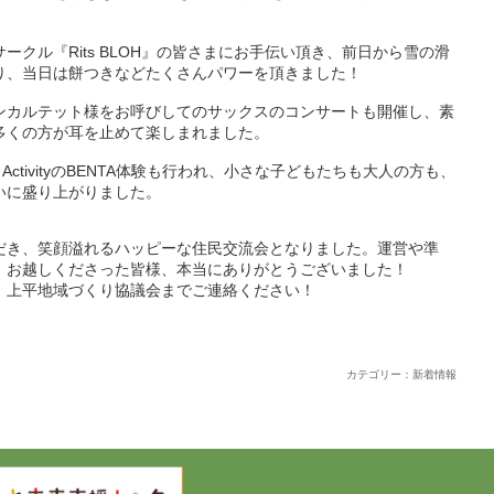
クル『Rits BLOH』の皆さまにお手伝い頂き、前日から雪の滑
り、当日は餅つきなどたくさんパワーを頂きました！
ンカルテット様をお呼びしてのサックスのコンサートも開催し、素
多くの方が耳を止めて楽しまれました。
 ActivityのBENTA体験も行われ、小さな子どもたちも大人の方も、
いに盛り上がりました。
だき、笑顔溢れるハッピーな住民交流会となりました。運営や準
、お越しくださった皆様、本当にありがとうございました！
、上平地域づくり協議会までご連絡ください！
カテゴリー：新着情報